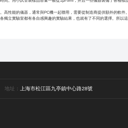
間。用小試管裝樣品容量一般從1μl-5ml，并且一些儀器裝備了各種樣
。高性能的儀器，通常與PC機一起聯用，需要從制造商提供額外的軟件
各獨立實驗室都有各自感興趣的實驗結果，也就有了不同的選擇。所以這
地址：
上海市松江區九亭鎮中心路28號