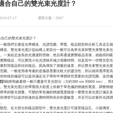
適合自己的雙光束光度計？
9-07-17
瀏覽次數：3367
己的雙光束光度計？
一般我們主要從光學構造、光譜范圍、帶寬、樣品類型和分析工具這五個
造。雙光束光度計從結構上來區分一般可分為單光束和雙光束雙光束光
。一束給定波長的光通過對照物，然后再通過實際樣品溶液，就能得到吸
實際樣品，可以實現小化光漂移并減少測量時間。但是其中一些雙光型光
量對照樣品和目的樣品。因為增加了測量的速度，所以雙光束雙光束光度
。一般使用者考慮的是儀器需要比較大的靈活性，所以就得選擇更高性能
些特殊的儀器可以提供滿足光子學和半導體研究需要的光譜范圍。這些儀器具有
度計
鎢燈和鹵素燈一般只覆蓋可見光部分（大約380 nm 到800 nm）
雙光束光度計的帶寬很大程度上依賴于單色儀的狹縫的寬度。調整狹縫
辨率的吸光測量。可變的單色儀的狹縫寬度能使一臺雙光束光度計滿足多
倍增管可以提供快速的反應時間和良好的靈敏度，并且可以在紫外光譜調
。
型。在大部分的樣品類型中，雙光束光度計可接受樣品孔、小玻璃管、