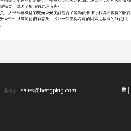
室來說，制造商仍然提供了多種容器轉換器來滿足通量的要求和減少實驗時
變需要。體現了很強的環境適應性。
。大部分單機型的
雙光束光度計
包含了驅動儀器運行和管理數據的軟件
升級軟件以滿足他們的需要。另外一個值得考慮的因素是數據的終使用。
。
sales@hengping.com
郵箱：