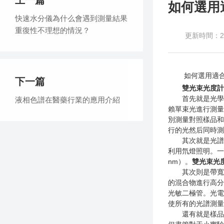
上一篇
如何選用
快速水分儀為什么會遇到測量結果
重復性不理想的情況？
更新時間：201
如何選用適合自
下一篇
雙光束光度計
首先就是光學構
液相色譜在醫藥行業的應用介紹
賴單束光進行測量
別測量對照樣品和
行的光然后同時測
其次就是光譜范圍
利用氘燈照明。一
nm）。
雙光束光
其次則是帶寬。
的混合物進行高分
光敏二極管。光電
使所有的光譜測量
還有就是樣品類