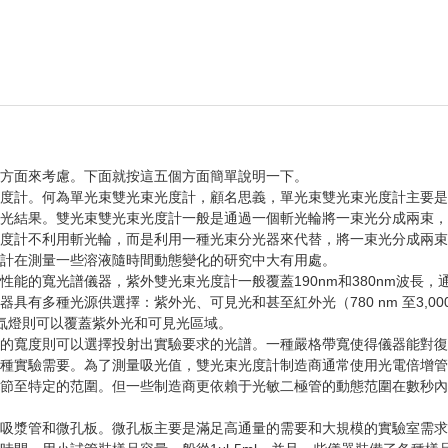
方面來考慮。下面就按這五個方面簡單說明一下。
度計。何為單光束雙光束光度計，顧名思義，單光束雙光束光度計主要是
光結果。雙光束雙光束光度計一般是通過一個斬光輪將一束光分成兩束，
度計不利用斬光輪，而是利用一種光束分光器來代替，將一束光分成兩束
計在測量一些溶液隨時間動態變化的研究中大有用處。
的寬光譜儀器，紫外雙光束光度計一般覆蓋190nm和380nm波長，
多種光源供選擇：紫外光、可見光和甚至紅外光（780 nm 至3,00
。而氙燈則可以覆蓋紫外光和可見光區域。
的寬度則可以選擇投射出實驗要求的光譜。一種嚴格帶寬使得儀器能對復
種實驗需要。為了測量吸光值，雙光束光度計制造商通常使用光電倍增管
節至特定的范圍。但一些制造商更依賴于光敏二極管的動態范圍在數秒內
吸漿管和微孔板。微孔板主要是滿足高通量的需要和大規模的實驗室需求