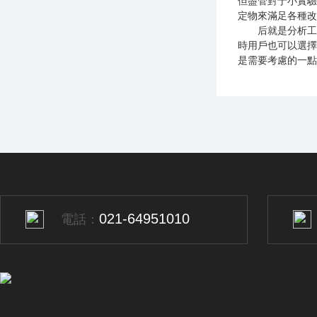
但盡管對于小實驗
定物來滿足各種改
后就是分析工具
時用戶也可以選擇
是需要考慮的一點
021-64951010
電話：